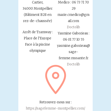
Cartier,
Medico : 06 73 71 70
34000 Montpellier
29
(Bâtiment B28 en
marie.cmedico@gm
rez-de-chaussée)
ail.com
Doctolib
Arrêt de Tramway :
Yasmine Gaborieau :
Place de l’Europe
06 01 77 10 55
Face à la piscine
yasmine.gaborieau@
olympique
sage-
femme.mssante.fr
Doctolib
Retrouvez-nous sur :
https://sagefemme-montpellier.com/