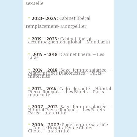
sexuelle
2023- 2024 :
Cabinet libéral
remplacement- Montpellier
2019 – 2023 :
Cabinet libéral,
accompagnement global – Montbazin
2015 – 2018 :
Cabinet libéral – Les
Lilas
2014 – 2018 :
Sage-femme salariée –
Maternité des Diaconesses – Paris –
maternité
2012 – 2014 :
Cadre de santé – Hôpital
Pierre Rouquès – Les Bluets – Paris –
maternité
2007 – 2012 :
Sage-femme salariée –
Hôpital Pierre Rouquès – Les Bluets –
Paris – maternité
2006 – 2007 :
Sage-femme salariée
– Centre Hospitalier de Cholet –
Cholet – maternité