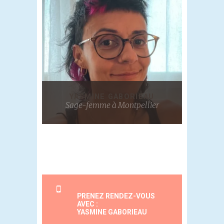
YASMINE GABORIEAU
Sage-femme à Montpellier
PRENEZ RENDEZ-VOUS
AVEC :
YASMINE GABORIEAU