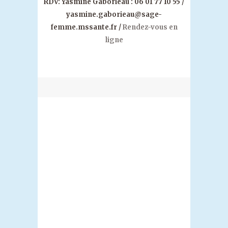
RDV: Yasmine Gaborieau : 06 01 77 10 55 /
yasmine.gaborieau@sage-
femme.mssante.fr /
Rendez-vous en
ligne