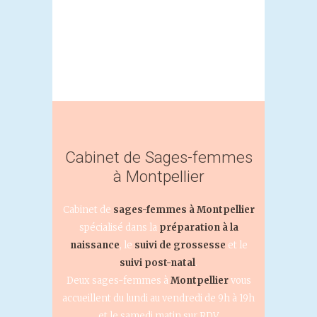
Cabinet de Sages-femmes
à Montpellier
Cabinet de
sages-femmes à Montpellier
spécialisé dans la
préparation à la
naissance
, le
suivi de grossesse
et le
suivi post-natal
.
Deux sages-femmes à
Montpellier
vous
accueillent du lundi au vendredi de 9h à 19h
et le samedi matin sur RDV.